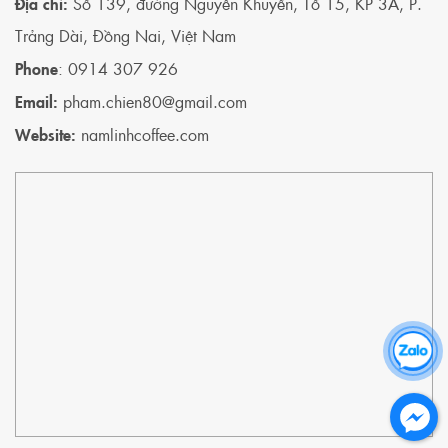
Địa chỉ:
Số 139, đường Nguyễn Khuyến, Tổ 15, KP 3A, P.
Trảng Dài, Đồng Nai, Việt Nam
Phone
: 0914 307 926
Email:
pham.chien80@gmail.com
Website:
namlinhcoffee.com