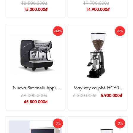
3200B+ MÁY XAY N900
18.500.000đ
19.900.000đ
15.000.000đ
14.900.000đ
-34%
-6%
Nuova Simonelli Appia
Máy xay cà phê HC600
Auto 1 Group
ver 2.0
69.000.000đ
6.300.000đ
5.900.000đ
45.800.000đ
-3%
-3%