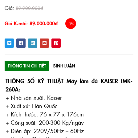
Giá:
89.900.000đ
Giá K.mãi: 89.000.000đ
-1%
THÔNG TIN CHI TIẾT
BÌNH LUẬN
THÔNG SỐ KỸ THUẬT Máy làm đá KAISER IMK-
260A:
+ Nhà sản xuất: Kaiser
+ Xuất xứ: Hàn Quốc
+ Kích thước: 76 x 77 x 176cm
+ Công suất: 200-300 Kg/ngày
+ Điện áp: 220V/50Hz – 60Hz