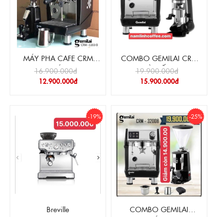
MÁY PHA CAFE CRM
COMBO GEMILAI CRM
3200B + MÁY XAY 020
3200B VÀ CỐI XAY 020
16.900.000đ
19.900.000đ
12.900.000đ
15.900.000đ
-19%
-25%
Breville
COMBO GEMILAI