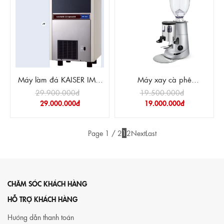
Máy làm đá KAISER IMK-
Máy xay cà phê
55S
Fiorenzato F5
29.900.000đ
19.500.000đ
29.000.000đ
19.000.000đ
Page 1 / 2
1
2
Next
Last
CHĂM SÓC KHÁCH HÀNG
HỖ TRỢ KHÁCH HÀNG
Hướng dẫn thanh toán