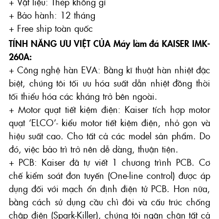
+ Vật liệu: Thép không gỉ
+ Bảo hành: 12 tháng
+ Free ship toàn quốc
TÍNH NĂNG ƯU VIỆT CỦA Máy làm đá KAISER IMK-
260A:
+ Công nghệ hàn EVA: Bằng kĩ thuật hàn nhiệt đặc
biệt, chúng tôi tối ưu hóa suất dẫn nhiệt đồng thời
tối thiểu hóa các kháng trở bên ngoài.
+ Motor quạt tiết kiệm điện: Kaiser tích hợp motor
quạt ‘ELCO’- kiểu motor tiết kiệm điện, nhỏ gọn và
hiệu suất cao. Cho tất cả các model sản phẩm. Do
đó, việc bảo trì trở nên dễ dàng, thuận tiện.
+ PCB: Kaiser đã tự viết 1 chương trình PCB. Cơ
chế kiểm soát đơn tuyến (One-line control) được áp
dụng đối với mạch ổn định điện tử PCB. Hơn nữa,
bằng cách sử dụng cầu chì đôi và cấu trúc chống
chập điện (Spark-Killer), chúng tôi ngăn chặn tất cả