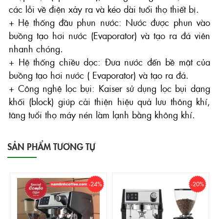
các lỗi về điện xảy ra và kéo dài tuổi thọ thiết bị.
+ Hệ thống đầu phun nước: Nước được phun vào
buồng tạo hơi nước (Evaporator) và tạo ra đá viên
nhanh chóng.
+ Hệ thống chiều dọc: Đưa nước đến bề mặt của
buồng tạo hơi nước ( Evaporator) và tạo ra đá.
+ Công nghệ lọc bụi: Kaiser sử dụng lọc bụi dạng
khối (block) giúp cải thiện hiệu quả lưu thông khí,
tăng tuổi thọ máy nén làm lạnh bằng không khí.
SẢN PHẨM TƯƠNG TỰ
-24%
-20%