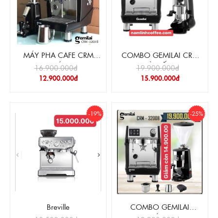
MÁY PHA CAFE CRM
COMBO GEMILAI CRM
3200B + MÁY XAY 020
3200B VÀ CỐI XAY 020
16.900.000đ
19.900.000đ
12.900.000đ
15.900.000đ
-19%
-25%
Breville
COMBO GEMILAI
3200B+ MÁY XAY N900