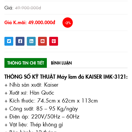
Giá:
49.900.000đ
Giá K.mãi: 49.000.000đ
-2%
THÔNG TIN CHI TIẾT
BÌNH LUẬN
THÔNG SỐ KỸ THUẬT Máy làm đá KAISER IMK-3121:
+ Nhà sản xuất: Kaiser
+ Xuất xứ: Hàn Quốc
+ Kích thước: 74.5cm x 62cm x 113cm
+ Công suất: 85 – 95 Kg/ngày
+ Điện áp: 220V/50Hz – 60Hz
+ Vật liệu: Thép không gỉ