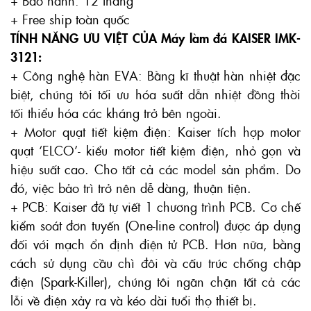
+ Bảo hành: 12 tháng
+ Free ship toàn quốc
TÍNH NĂNG ƯU VIỆT CỦA Máy làm đá KAISER IMK-
3121:
+ Công nghệ hàn EVA: Bằng kĩ thuật hàn nhiệt đặc
biệt, chúng tôi tối ưu hóa suất dẫn nhiệt đồng thời
tối thiểu hóa các kháng trở bên ngoài.
+ Motor quạt tiết kiệm điện: Kaiser tích hợp motor
quạt ‘ELCO’- kiểu motor tiết kiệm điện, nhỏ gọn và
hiệu suất cao. Cho tất cả các model sản phẩm. Do
đó, việc bảo trì trở nên dễ dàng, thuận tiện.
+ PCB: Kaiser đã tự viết 1 chương trình PCB. Cơ chế
kiểm soát đơn tuyến (One-line control) được áp dụng
đối với mạch ổn định điện tử PCB. Hơn nữa, bằng
cách sử dụng cầu chì đôi và cấu trúc chống chập
điện (Spark-Killer), chúng tôi ngăn chặn tất cả các
lỗi về điện xảy ra và kéo dài tuổi thọ thiết bị.