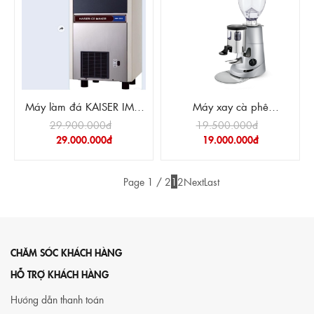
Máy làm đá KAISER IMK-
Máy xay cà phê
55S
Fiorenzato F5
29.900.000đ
19.500.000đ
29.000.000đ
19.000.000đ
Page 1 / 2
1
2
Next
Last
CHĂM SÓC KHÁCH HÀNG
HỖ TRỢ KHÁCH HÀNG
Hướng dẫn thanh toán