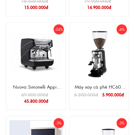
18.500.000đ
19.900.000đ
15.000.000đ
14.900.000đ
-34%
-6%
Nuova Simonelli Appia
Máy xay cà phê HC600
Auto 1 Group
ver 2.0
69.000.000đ
6.300.000đ
5.900.000đ
45.800.000đ
-3%
-3%