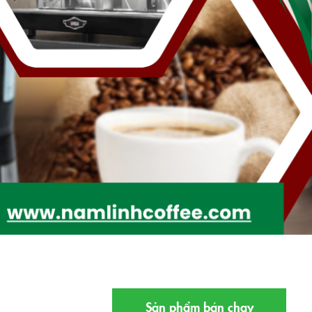
COMBO GEMILAI CRM 3200B
VÀ CỐI XAY 020
19.900.000đ
15.900.000đ
Breville
18.500.000đ
15.000.000đ
Sản phẩm bán chạy