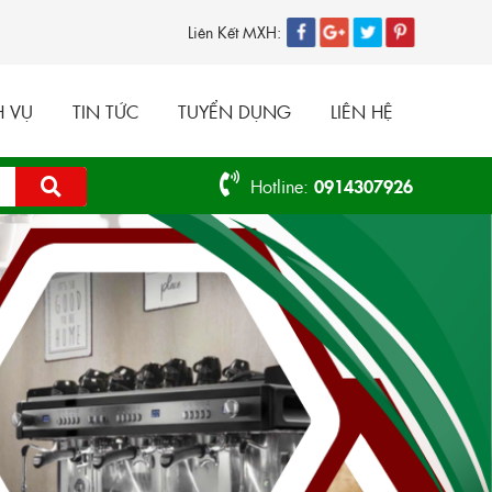
Liên Kết MXH:
H VỤ
TIN TỨC
TUYỂN DỤNG
LIÊN HỆ
Hotline:
0914307926
MÁY PHA CAFE CRM 3200B +
MÁY XAY 020
16.900.000đ
12.900.000đ