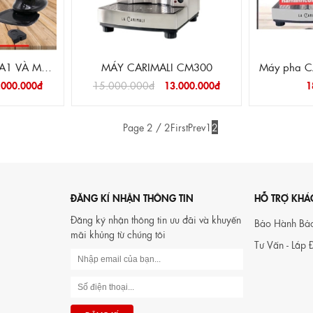
1 VÀ MÁY
MÁY CARIMALI CM300
Máy pha C
0AD
.000.000đ
15.000.000đ
13.000.000đ
1
Page 2 / 2
First
Prev
1
2
ĐĂNG KÍ NHẬN THÔNG TIN
HỖ TRỢ KHÁ
Đăng ký nhận thông tin ưu đãi và khuyến
Bảo Hành Bảo
mãi khủng từ chúng tôi
Tư Vấn - Lắp Đ