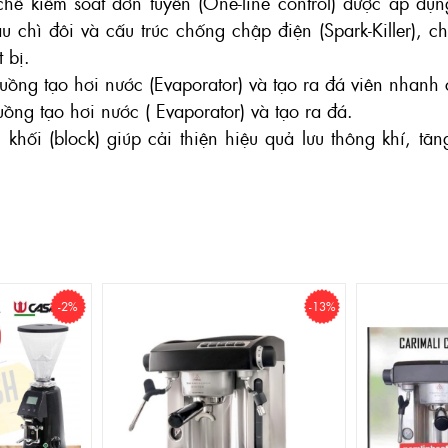
chế kiểm soát đơn tuyến (One-line control) được áp dụ
 chì đôi và cấu trúc chống chập điện (Spark-Killer), c
t bị.
ng tạo hơi nước (Evaporator) và tạo ra đá viên nhanh
ng tạo hơi nước ( Evaporator) và tạo ra đá.
khối (block) giúp cải thiện hiệu quả lưu thông khí, tăn
-2%
-13%