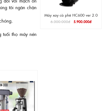
ng đối với mạch ổn
húng tôi ngăn chặn
Máy xay cà phê HC600 ver 2.0
 chóng.
6.300.000đ
5.900.000đ
g tuổi thọ máy nén
Máy làm đá KAISER IMK-55S
29.900.000đ
29.000.000đ