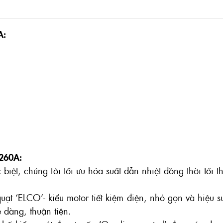
A:
260A:
iệt, chúng tôi tối ưu hóa suất dẫn nhiệt đồng thời tối 
quạt ‘ELCO’- kiểu motor tiết kiệm điện, nhỏ gọn và hiệu s
 dàng, thuận tiện.