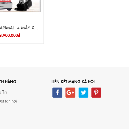
ARIMALI + MÁY XAY
HC 600
8.900.000đ
Máy xay cà phê Fiorenzato F5
CH HÀNG
LIÊN KẾT MẠNG XÃ HỘI
19.500.000đ
19.000.000đ
 Trì
ặt tận nơi