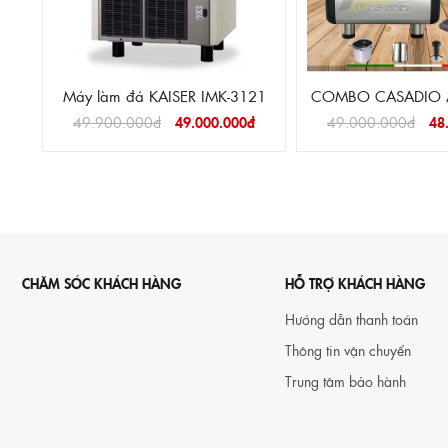
Máy làm đá KAISER IMK-3121
COMBO CASADIO A
XAY XJ 60
49.900.000đ
49.000.000đ
49.000.000đ
48
CHĂM SÓC KHÁCH HÀNG
HỖ TRỢ KHÁCH HÀNG
Hướng dẫn thanh toán
Thông tin vận chuyển
Trung tâm bảo hành