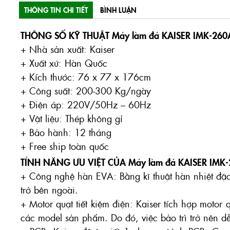
THÔNG TIN CHI TIẾT
BÌNH LUẬN
THÔNG SỐ KỸ THUẬT Máy làm đá KAISER IMK-260
+ Nhà sản xuất: Kaiser
+ Xuất xứ: Hàn Quốc
+ Kích thước: 76 x 77 x 176cm
+ Công suất: 200-300 Kg/ngày
+ Điện áp: 220V/50Hz – 60Hz
+ Vật liệu: Thép không gỉ
+ Bảo hành: 12 tháng
+ Free ship toàn quốc
TÍNH NĂNG ƯU VIỆT CỦA Máy làm đá KAISER IMK-
+ Công nghệ hàn EVA: Bằng kĩ thuật hàn nhiệt đặc b
trở bên ngoài.
+ Motor quạt tiết kiệm điện: Kaiser tích hợp motor 
các model sản phẩm. Do đó, việc bảo trì trở nên dễ