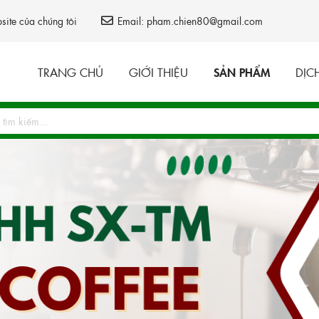
ite của chúng tôi
Email:
pham.chien80@gmail.com
TRANG CHỦ
GIỚI THIỆU
SẢN PHẨM
DỊC