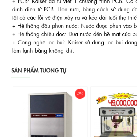
+ PCB: Kaiser đã tự viết 1 chương trình PCB. Cơ 
định điện tử PCB. Hơn nữa, bằng cách sử dụng cầu
tất cả các lỗi về điện xảy ra và kéo dài tuổi thọ thiế
+ Hệ thống đầu phun nước: Nước được phun vào buồ
+ Hệ thống chiều dọc: Đưa nước đến bề mặt của buồ
+ Công nghệ lọc bụi: Kaiser sử dụng lọc bụi dạng 
làm lạnh bằng không khí.
SẢN PHẨM TƯƠNG TỰ
-2%