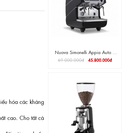
Nuova Simonelli Appia Auto 1
Group
69.000.000đ
45.800.000đ
thiểu hóa các kháng
uất cao. Cho tất cả