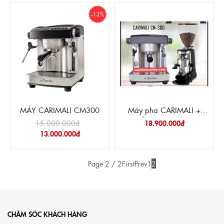
-13%
MÁY CARIMALI CM300
Máy pha CARIMALI +
MÁY XAY HC 600
15.000.000đ
18.900.000đ
13.000.000đ
Page 2 / 2
First
Prev
1
2
CHĂM SÓC KHÁCH HÀNG