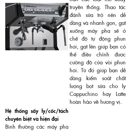
truyền thống. Thao tác
đánh sữa trở nên dễ
dàng và nhanh gọn, gạt
xuống máy pha sẽ ở
chế độ tự động phun
hơi, gạt lên giúp bạn có
thể điều chỉnh được
cường độ của vòi phun
hơi. Từ đó giúp bạn dễ
dàng kiểm soát chất
lượng bọt sữa cho ly
Cappuchino hay Latte
hoàn hảo về hương vị.
Hệ thống sấy ly/cốc/tách
chuyên biệt và hiện đại
Bình thường các máy pha