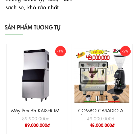
sạch sẽ, khô ráo nhất.
SẢN PHẨM TƯƠNG TỰ
-1%
-2%
Máy làm đá KAISER IMK-
COMBO CASADIO A1
260A
VÀ MÁY XAY XJ 600AD
89.900.000đ
49.000.000đ
89.000.000đ
48.000.000đ