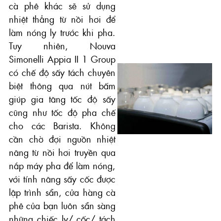
cà phê khác sẽ sử dụng
nhiệt thẳng từ nồi hơi để
làm nóng ly trước khi pha.
Tuy nhiên, Nouva
Simonelli Appia II 1 Group
có chế độ sấy tách chuyên
biệt thông qua nút bấm
giúp gia tăng tốc độ sấy
cũng như tốc độ pha chế
cho các Barista. Không
cần chờ đợi nguồn nhiệt
năng từ nồi hơi truyền qua
nắp máy pha để làm nóng,
với tính năng sấy cốc được
lập trình sẵn, cửa hàng cà
phê của bạn luôn sẵn sàng
những chiếc ly/ cốc/ tách