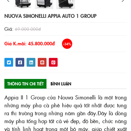
NUOVA SIMONELLI APPIA AUTO 1 GROUP
Giá:
69.000.000đ
Giá K.mãi: 45.800.000đ
-34%
THÔNG TIN CHI TIẾT
BÌNH LUẬN
Appia II 1 Group của Nouva Simonelli là một trong
những máy pha cà phê hiệu quả tốt nhất được tung
ra thị trường trong những năm gần đây.Đây là dòng
máy pha tổng hợp tất cả vẻ đẹp, độ bền, chức năng
và tính linh hoạt trong một bộ máy, giúp chiết xuất