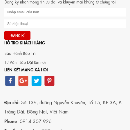
Đăng ký nhận thông tin ưu đãi và khuyến mãi khủng từ chúng tôi
Coffee hiện
Coffee
bạn đang
đang cung
đang cung
tìm kiếm
cấp các
cấp dịch vụ
địa chỉ bán
dòng hạt
cho thuê
máy cafe
cà phê
máy cà phê
uy tín tại
thơm ngon,
giá rẻ với
Đồng Nai,
HỖ TRỢ KHÁCH HÀNG
chất lượng,
nhiều dòng
Nam Linh
phù hợp
máy chính
Coffee
Bảo Hành Bảo Trì
cho quán
hãng, hỗ
chính là lựa
Tư Vấn - Lắp Đặt tận nơi
cà phê
trợ lắp đặt
chọn đáng
LIÊN KẾT MẠNG XÃ HỘI
cũng như
tận nơi cho
tin cậy. Với
các mô
quý khách
nhiều năm
hình pha
hàng.
kinh
máy
nghiệm
chuyên
trong
Địa chỉ:
Số 139, đường Nguyễn Khuyến, Tổ 15, KP 3A, P.
nghiệp.
ngành,
Trảng Dài, Đồng Nai, Việt Nam
chúng tôi tự
tin mang
Phone
: 0914 307 926
đến các