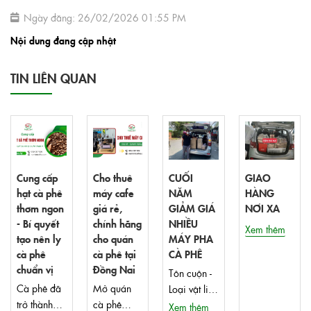
Ngày đăng: 26/02/2026 01:55 PM
Nội dung đang cập nhật
TIN LIÊN QUAN
Cung cấp
Cho thuê
CUỐI
GIAO
hạt cà phê
máy cafe
NĂM
HÀNG
thơm ngon
giá rẻ,
GIẢM GIÁ
NƠI XA
- Bí quyết
chính hãng
NHIỀU
Xem thêm
tạo nên ly
cho quán
MÁY PHA
cà phê
cà phê tại
CÀ PHÊ
chuẩn vị
Đồng Nai
Tôn cuộn -
Cà phê đã
Mở quán
Loại vật liệu
trở thành
cà phê
với nhiều
Xem thêm