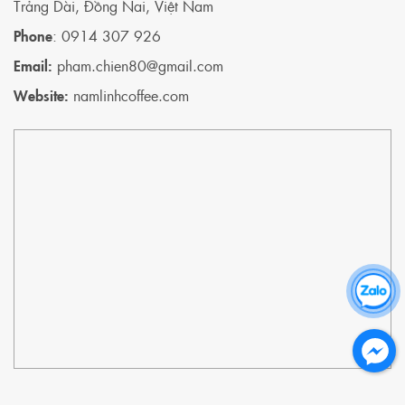
Trảng Dài, Đồng Nai, Việt Nam
chúng tôi tự
tin mang
Phone
: 0914 307 926
đến các
Email:
pham.chien80@gmail.com
dòng máy
pha cafe
Website:
namlinhcoffee.com
đa dạng,
chính hãng
cùng chế
độ bảo
hành rõ
ràng và
dịch vụ hỗ
trợ chuyên
nghiệp.