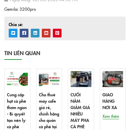
Gemilai 3200pro
Chia sẻ:
TIN LIÊN QUAN
Cung cấp
Cho thuê
CUỐI
GIAO
hạt cà phê
máy cafe
NĂM
HÀNG
thơm ngon
giá rẻ,
GIẢM GIÁ
NƠI XA
- Bí quyết
chính hãng
NHIỀU
Xem thêm
tạo nên ly
cho quán
MÁY PHA
cà phê
cà phê tại
CÀ PHÊ