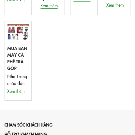
lượng
Xem thêm
Xem thêm
MUA BÁN
MÁY CÀ
PHÊ TRẢ
GÓP
Nha Trang
chào đón
máy
Xem thêm
Lamvita Go
CHĂM SÓC KHÁCH HÀNG
HỖ TRỢ KHÁCH HÀNG