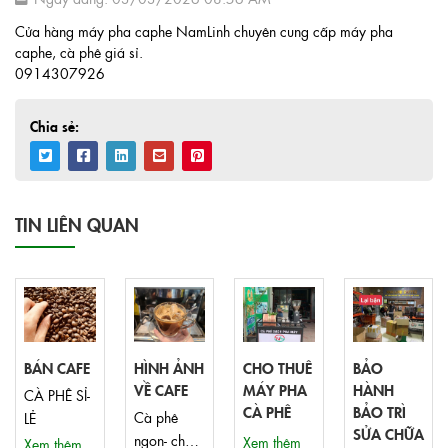
Cửa hàng máy pha caphe NamLinh chuyên cung cấp máy pha
caphe, cà phê giá sỉ.
0914307926
Chia sẻ:
TIN LIÊN QUAN
BÁN CAFE
HÌNH ẢNH
CHO THUÊ
BẢO
VỀ CAFE
MÁY PHA
HÀNH
CÀ PHÊ SỈ-
CÀ PHÊ
BẢO TRÌ
Cà phê
LẺ
SỬA CHỮA
ngon- chất
Xem thêm
Xem thêm